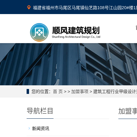
福建省福州市马尾区马尾镇仙艺路108号江山园20#楼1
您的位置：
首 页
>
>
加盟事项
> 建筑工程行业甲级设
导航栏目
加盟
新闻资讯