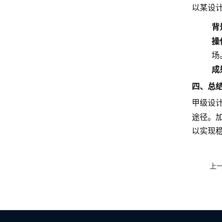
以某设
背
操
场
成
四、总
甲级设
途径。
以实现
上