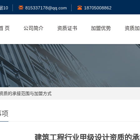
层10
815337178@qq.com
18705008862
首 页
公司简介
资质证书
加盟优势
资质加
计资质的承接范围与加盟方式
事项
建筑工程行业甲级设计资质的承