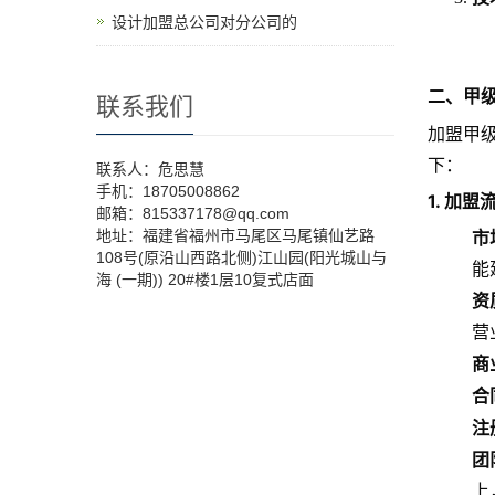
设计加盟总公司对分公司的
二、甲
联系我们
加盟甲
下：
联系人：危思慧
手机：18705008862
1. 加
邮箱：815337178@qq.com
地址：福建省福州市马尾区马尾镇仙艺路
市
108号(原沿山西路北侧)江山园(阳光城山与
能
海 (一期)) 20#楼1层10复式店面
资
营
商
合
注
团
上