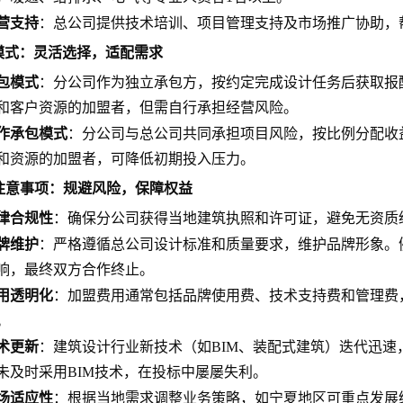
营支持
：总公司提供技术培训、项目管理支持及市场推广协助，
盟模式：灵活选择，适配需求
包模式
：分公司作为独立承包方，按约定完成设计任务后获取报
和客户资源的加盟者，但需自行承担经营风险。
作承包模式
：分公司与总公司共同承担项目风险，按比例分配收
和资源的加盟者，可降低初期投入压力。
键注意事项：规避风险，保障权益
律合规性
：确保分公司获得当地建筑执照和许可证，避免无资质
牌维护
：严格遵循总公司设计标准和质量要求，维护品牌形象。
响，最终双方合作终止。
用透明化
：加盟费用通常包括品牌使用费、技术支持费和管理费
。
术更新
：建筑设计行业新技术（如BIM、装配式建筑）迭代迅
未及时采用BIM技术，在投标中屡屡失利。
场适应性
：根据当地需求调整业务策略，如宁夏地区可重点发展