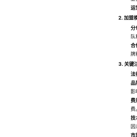
运
2. 加
分
队
合
牌
3. 关
法
品
影
费
费
技
因
市