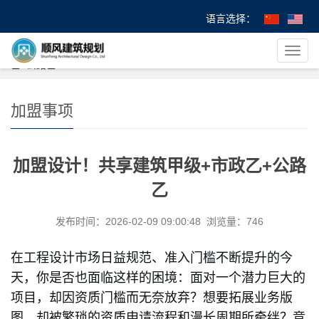
语言选择：
您的位置：
首 页
>
>
加盟事项
> 加盟设计！共享建筑甲级+市政
导
乙+公路乙
航
菜
单
加盟事项
加盟设计！共享建筑甲级+市政乙+公路
乙
发布时间：2026-02-09 09:00:48 浏览量：746
在工程设计市场日益规范、准入门槛不断提升的今
天，你是否也面临这样的困境：面对一个潜力巨大的
项目，却因资质门槛而无奈放弃？想要拓展业务版
图，却被繁琐的资质申请流程和漫长周期所牵绊？竞