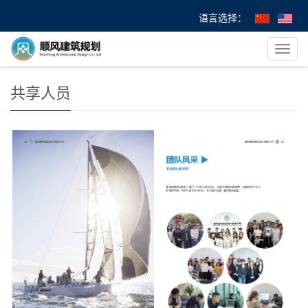
语言选择：
您的位置：
首 页
>
服务项目
> 共享人员
导
航
菜
共享人员
单