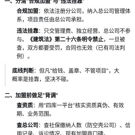
一、分清“合规加盟”与“违法挂靠”
合规加盟
：依法注册分公司，纳入总公司管理体
系，项目责任由总公司承担。
违法挂靠
：只交管理费、独立经营、总公司不参
与。
《建筑法》第二十六条明令禁止
，一旦被
查，双方都要受罚，合同也无效（已有司法判
例）。
底线判断
：但凡“给钱、盖章、不管项目”，大
概率是挂靠，坚决不碰。
二、加盟前做足“背调”
查资质
：用“四库一平台”核实资质真伪、有效
期、业务范围。
查总公司
：查社保缴纳人数（防空壳公司）、信
用记录、诉讼情况、现有加盟商口碑。