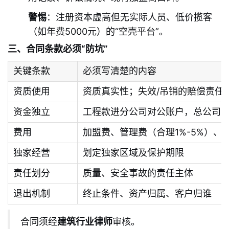
警惕
：注册资本虚高但无实际人员、低价揽客
（如年费5000元）的“空壳平台”。
三、合同条款必须“防坑”
关键条款
必须写清楚的内容
资质使用
资质真实性；失效/吊销的赔偿责任
资金独立
工程款进分公司对公账户，总公司2
费用
加盟费、管理费（合理1%-5%）、
独家经营
划定独家区域及保护期限
责任划分
质量、安全事故的责任主体
退出机制
终止条件、资产归属、客户归谁
合同须经
建筑行业律师
审核。